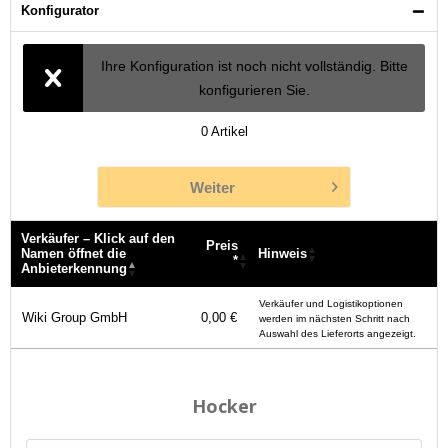
Konfigurator
Ihre Konfiguration ist noch nicht vollständig. Bitte
konfigurieren Sie.
0
Artikel
Weiter
Verkäufer – Klick auf den
Preis
Namen öffnet die
Hinweis
*
Anbieterkennung
Verkäufer – Klick auf den
Preis
Hinweis
Verkäufer und Logistikoptionen
Namen öffnet die
*
Wiki Group GmbH
0,00 €
werden im nächsten Schritt nach
Anbieterkennung
Auswahl des Lieferorts angezeigt.