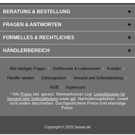
BERATUNG & BESTELLUNG
FRAGEN & ANTWORTEN
FORMELLES & RECHTLICHES
HÄNDLERBEREICH
Alle häufigen Fragen
Stoffmuster & Ledermuster
Kontakt
Händler werden
Zahlungsarten
Versand und Selbstabholung
AGB
Impressum
* Alle
Preise
inkl. gesetzl. Mehrwertsteuer zzgl.
Logistikkosten für
Versand oder Selbstabholung
sowie ggf. Nachnahmegebühren, soweit
nicht anders beschrieben. Durchgestrichene Preise sind ehemalige
Preise.
Copyright © 2025 Sessel.de