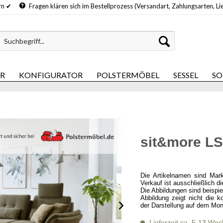
hern ✔
Fragen klären sich im Bestellprozess (Versandart, Zahlungsarten, Li
ER
KONFIGURATOR
POLSTERMÖBEL
SESSEL
SO
sit&more LS
Die Artikelnamen sind Mar
Verkauf ist ausschließlich d
Die Abbildungen sind beispi
Abbildung zeigt nicht die k
der Darstellung auf dem Mon
Lieferzeit ca. 5-13 Wo