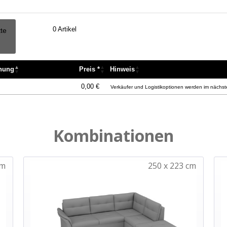
0
Artikel
tte
nnung
Preis *
Hinweis
nnung
Preis *
Hinweis
0,00 €
Verkäufer und Logistikoptionen werden im nächste