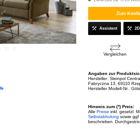
Zum Konfi
Assistent
2D
Vergleichen
Angaben zur Produktsic
Hersteller: Steinpol Centra
Fabryczna 13, 69110 Rzep
fe
Hersteller Modell-Nr.: Gö
Hinweis zum (*) Preis:
Alle
Preise
inkl. gesetzl. 
Selbstabholung
sowie ggf
beschrieben. Durchgestric