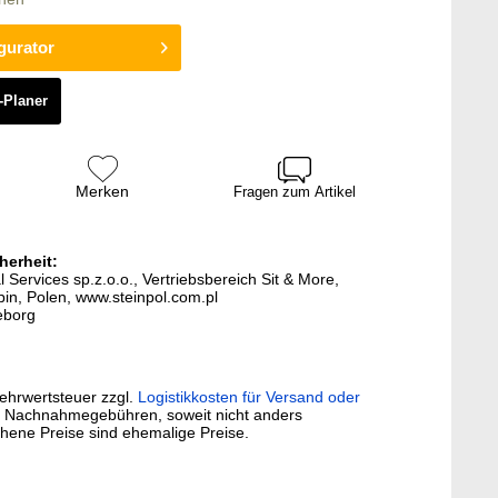
gurator
-Planer
Merken
Fragen zum Artikel
herheit:
l Services sp.z.o.o., Vertriebsbereich Sit & More,
in, Polen, www.steinpol.com.pl
teborg
Mehrwertsteuer zzgl.
Logistikkosten für Versand oder
. Nachnahmegebühren, soweit nicht anders
hene Preise sind ehemalige Preise.