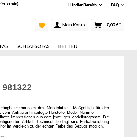
efertermin)
Händler Bereich
FAQ
Mein Konto
0,00 € *
FAS
SCHLAFSOFAS
BETTEN
 981322
ketingbezeichnungen des Marktplatzes. Maßgeblich für den
ie vom Verkäufer hinterlegte Hersteller Modell-Nummer.
elhafte Impressionen aus dem jeweiligen Modellprogramm. Die
onfigurierten Artikel. Technisch bedingt sind Farbabweichung
itor im Vergleich zu der echten Farbe des Bezugs möglich.
chen