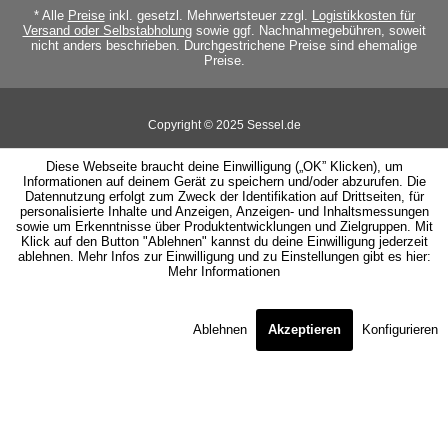
* Alle
Preise
inkl. gesetzl. Mehrwertsteuer zzgl.
Logistikkosten für
Versand oder Selbstabholung
sowie ggf. Nachnahmegebühren, soweit
nicht anders beschrieben. Durchgestrichene Preise sind ehemalige
Preise.
Copyright © 2025 Sessel.de
Diese Webseite braucht deine Einwilligung („OK” Klicken), um
Informationen auf deinem Gerät zu speichern und/oder abzurufen. Die
Datennutzung erfolgt zum Zweck der Identifikation auf Drittseiten, für
personalisierte Inhalte und Anzeigen, Anzeigen- und Inhaltsmessungen
sowie um Erkenntnisse über Produktentwicklungen und Zielgruppen. Mit
Klick auf den Button "Ablehnen" kannst du deine Einwilligung jederzeit
ablehnen. Mehr Infos zur Einwilligung und zu Einstellungen gibt es hier:
Mehr Informationen
Ablehnen
Akzeptieren
Konfigurieren