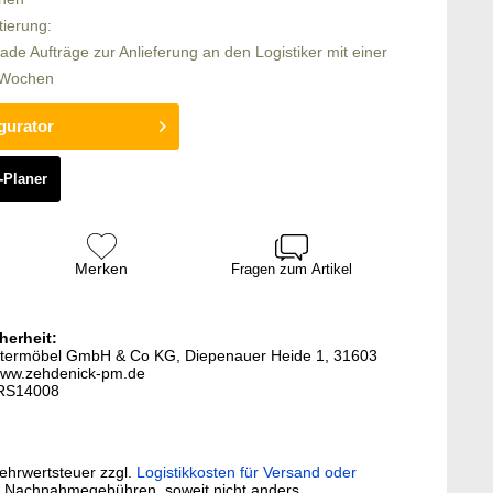
tierung:
rade Aufträge zur Anlieferung an den Logistiker mit einer
6 Wochen
gurator
-Planer
Merken
Fragen zum Artikel
herheit:
lstermöbel GmbH & Co KG, Diepenauer Heide 1, 31603
www.zehdenick-pm.de
E-RS14008
Mehrwertsteuer zzgl.
Logistikkosten für Versand oder
. Nachnahmegebühren, soweit nicht anders