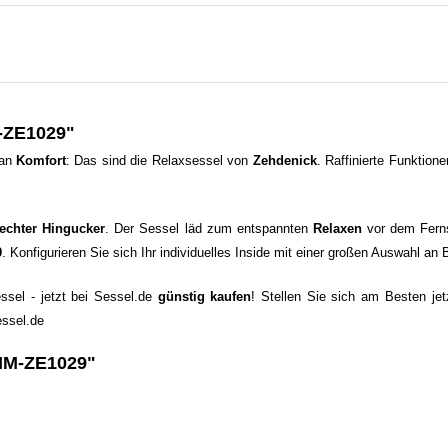
-ZE1029"
 an
Komfort
: Das sind die Relaxsessel von
Zehdenick
. Raffinierte Funktion
echter Hingucker
. Der Sessel läd zum entspannten
Relaxen
vor dem Ferns
9
. Konfigurieren Sie sich Ihr individuelles Inside mit einer großen Auswahl a
ssel - jetzt bei Sessel.de
günstig kaufen
! Stellen Sie sich am Besten jet
ssel.de
 MM-ZE1029"