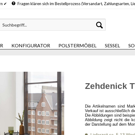
hern ✔
Fragen klären sich im Bestellprozess (Versandart, Zahlungsarten, Li
ER
KONFIGURATOR
POLSTERMÖBEL
SESSEL
SO
Zehdenick 
Die Artikelnamen sind Mar
Verkauf ist ausschließlich d
Die Abbildungen sind beispi
Abbildung zeigt nicht die k
der Darstellung auf dem Mon
Lieferzeit ca. 5-13 Wo