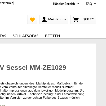
efertermin)
Händler Bereich
FAQ
Mein Konto
0,00 € *
FAS
SCHLAFSOFAS
BETTEN
TV Sessel MM-ZE1029
ketingbezeichnungen des Marktplatzes. Maßgeblich für den
ie vom Verkäufer hinterlegte Hersteller Modell-Nummer.
elhafte Impressionen aus dem jeweiligen Modellprogramm. Die
onfigurierten Artikel. Technisch bedingt sind Farbabweichung
itor im Vergleich zu der echten Farbe des Bezugs möglich.
chen