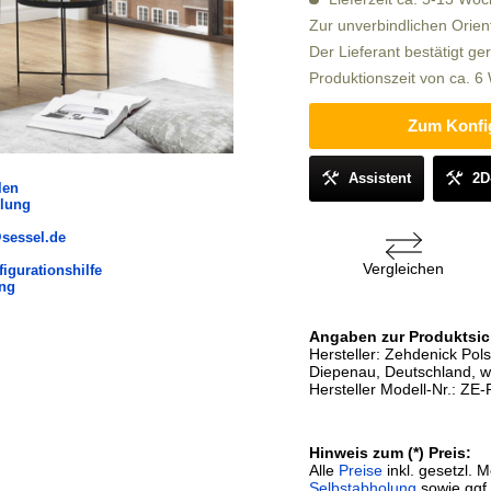
Zur unverbindlichen Orien
Der Lieferant bestätigt ge
Produktionszeit von ca. 
Zum Konfi
Assistent
2D
len
olung
@sessel.de
Vergleichen
igurationshilfe
ung
Angaben zur Produktsic
Hersteller: Zehdenick Po
Diepenau, Deutschland, 
Hersteller Modell-Nr.: Z
Hinweis zum (*) Preis:
Alle
Preise
inkl. gesetzl. 
Selbstabholung
sowie ggf