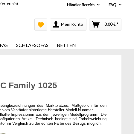
efertermin)
Händler Bereich
FAQ
Mein Konto
0,00 € *
FAS
SCHLAFSOFAS
BETTEN
C Family 1025
ketingbezeichnungen des Marktplatzes. Maßgeblich für den
ie vom Verkäufer hinterlegte Hersteller Modell-Nummer.
elhafte Impressionen aus dem jeweiligen Modellprogramm. Die
onfigurierten Artikel. Technisch bedingt sind Farbabweichung
itor im Vergleich zu der echten Farbe des Bezugs möglich.
chen