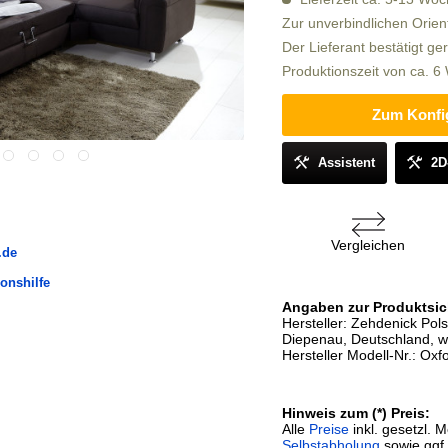
Zur unverbindlichen Orien
Der Lieferant bestätigt ge
Produktionszeit von ca. 
Zum Konfi
Assistent
2D
Vergleichen
.de
onshilfe
Angaben zur Produktsic
Hersteller: Zehdenick Po
Diepenau, Deutschland, 
Hersteller Modell-Nr.: Oxfo
Hinweis zum (*) Preis:
Alle
Preise
inkl. gesetzl. 
Selbstabholung
sowie ggf