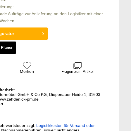
tierung:
rade Aufträge zur Anlieferung an den Logistiker mit einer
6 Wochen
gurator
-Planer
Merken
Fragen zum Artikel
herheit:
lstermöbel GmbH & Co KG, Diepenauer Heide 1, 31603
www.zehdenick-pm.de
rt
Mehrwertsteuer zzgl.
Logistikkosten für Versand oder
. Nachnahmegebühren, soweit nicht anders