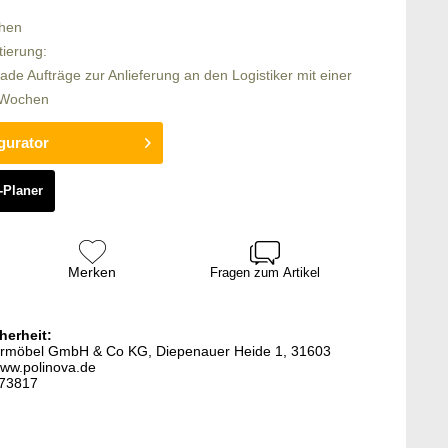
chen
tierung:
rade Aufträge zur Anlieferung an den Logistiker mit einer
6 Wochen
gurator
-Planer
Merken
Fragen zum Artikel
herheit:
stermöbel GmbH & Co KG, Diepenauer Heide 1, 31603
ww.polinova.de
873817