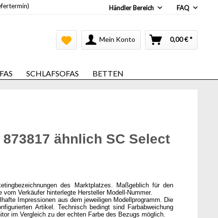
efertermin)
Händler Bereich
FAQ
Mein Konto
0,00 € *
FAS
SCHLAFSOFAS
BETTEN
 873817 ähnlich SC Select
ketingbezeichnungen des Marktplatzes. Maßgeblich für den
ie vom Verkäufer hinterlegte Hersteller Modell-Nummer.
elhafte Impressionen aus dem jeweiligen Modellprogramm. Die
onfigurierten Artikel. Technisch bedingt sind Farbabweichung
itor im Vergleich zu der echten Farbe des Bezugs möglich.