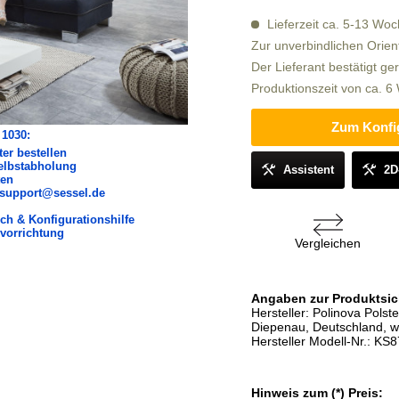
Lieferzeit ca. 5-13 Wo
Zur unverbindlichen Orien
Der Lieferant bestätigt ge
Produktionszeit von ca. 
Zum Konfi
 1030:
er bestellen
elbstabholung
Assistent
2D
ten
e support@sessel.de
ich & Konfigurationshilfe
vorrichtung
Vergleichen
Angaben zur Produktsic
Hersteller: Polinova Pol
Diepenau, Deutschland, w
Hersteller Modell-Nr.: KS
Hinweis zum (*) Preis: