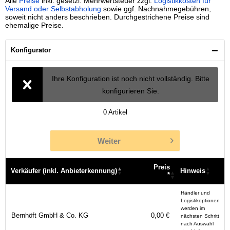
Alle
Preise
inkl. gesetzl. Mehrwertsteuer zzgl.
Logistikkosten für
Versand oder Selbstabholung
sowie ggf. Nachnahmegebühren,
soweit nicht anders beschrieben. Durchgestrichene Preise sind
ehemalige Preise.
Konfigurator
Ihre Konfiguration ist noch nicht vollständig. Bitte
konfigurieren Sie.
0
Artikel
Weiter
Preis
Verkäufer (inkl. Anbieterkennung)
Hinweis
*
Verkäufer (inkl. Anbieterkennung)
Preis
Hinweis
Händler und
*
Logistikoptionen
werden im
Bernhöft GmbH & Co. KG
0,00 €
nächsten Schritt
nach Auswahl