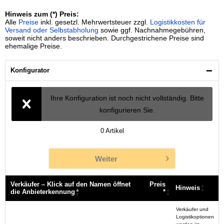
Hinweis zum (*) Preis:
Alle
Preise
inkl. gesetzl. Mehrwertsteuer zzgl.
Logistikkosten für
Versand oder Selbstabholung
sowie ggf. Nachnahmegebühren,
soweit nicht anders beschrieben. Durchgestrichene Preise sind
ehemalige Preise.
Konfigurator
Ihre Konfiguration ist noch nicht vollständig. Bitte
konfigurieren Sie.
0
Artikel
Weiter
Verkäufer – Klick auf den Namen öffnet
Preis
Hinweis
die Anbieterkennung
*
Verkäufer – Klick auf den Namen öffnet
Preis
Hinweis
Verkäufer und
die Anbieterkennung
*
Logistikoptionen