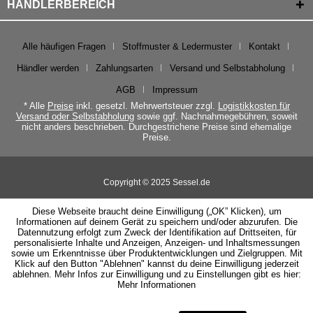
HÄNDLERBEREICH
Alle häufigen Fragen
Stoffmuster & Ledermuster
Kontakt
Händler werden
Zahlungsarten
Versand und Selbstabholung
AGB
Impressum
* Alle
Preise
inkl. gesetzl. Mehrwertsteuer zzgl.
Logistikkosten für
Versand oder Selbstabholung
sowie ggf. Nachnahmegebühren, soweit
nicht anders beschrieben. Durchgestrichene Preise sind ehemalige
Preise.
Copyright © 2025 Sessel.de
Diese Webseite braucht deine Einwilligung („OK” Klicken), um
Informationen auf deinem Gerät zu speichern und/oder abzurufen. Die
Datennutzung erfolgt zum Zweck der Identifikation auf Drittseiten, für
personalisierte Inhalte und Anzeigen, Anzeigen- und Inhaltsmessungen
sowie um Erkenntnisse über Produktentwicklungen und Zielgruppen. Mit
Klick auf den Button "Ablehnen" kannst du deine Einwilligung jederzeit
ablehnen. Mehr Infos zur Einwilligung und zu Einstellungen gibt es hier:
Mehr Informationen