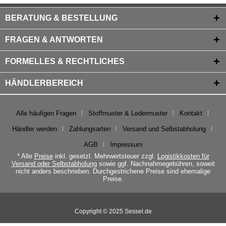
BERATUNG & BESTELLUNG
FRAGEN & ANTWORTEN
FORMELLES & RECHTLICHES
HÄNDLERBEREICH
Alle häufigen Fragen
Stoffmuster & Ledermuster
Kontakt
Händler werden
Zahlungsarten
Versand und Selbstabholung
AGB
Impressum
* Alle
Preise
inkl. gesetzl. Mehrwertsteuer zzgl.
Logistikkosten für
Versand oder Selbstabholung
sowie ggf. Nachnahmegebühren, soweit
nicht anders beschrieben. Durchgestrichene Preise sind ehemalige
Preise.
Copyright © 2025 Sessel.de