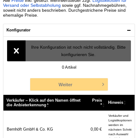
Alle
Preise
inkl. gesetzl. Mehrwertsteuer zzgl.
Logistikkosten für
Versand oder Selbstabholung
sowie ggf. Nachnahmegebühren,
soweit nicht anders beschrieben. Durchgestrichene Preise sind
ehemalige Preise.
Konfigurator
Ihre Konfiguration ist noch nicht vollständig. Bitte
konfigurieren Sie.
0
Artikel
Weiter
Verkäufer – Klick auf den Namen öffnet
Preis
Hinweis
die Anbieterkennung
*
Verkäufer – Klick auf den Namen öffnet
Preis
Hinweis
Verkäufer und
die Anbieterkennung
*
Logistikoptionen
werden im
Bernhöft GmbH & Co. KG
0,00 €
nächsten Schritt
nach Auswahl