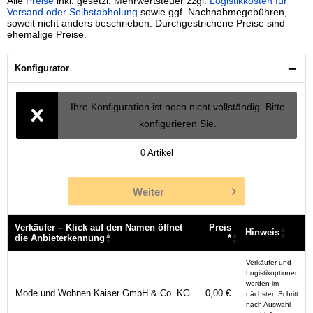
Alle
Preise
inkl. gesetzl. Mehrwertsteuer zzgl.
Logistikkosten für
Versand oder Selbstabholung
sowie ggf. Nachnahmegebühren,
soweit nicht anders beschrieben. Durchgestrichene Preise sind
ehemalige Preise.
Konfigurator
Ihre Konfiguration ist noch nicht vollständig. Bitte
konfigurieren Sie.
0
Artikel
Weiter
Verkäufer – Klick auf den Namen öffnet
Preis
Hinweis
die Anbieterkennung
*
Verkäufer – Klick auf den Namen öffnet
Preis
Hinweis
Verkäufer und
die Anbieterkennung
*
Logistikoptionen
werden im
Mode und Wohnen Kaiser GmbH & Co. KG
0,00 €
nächsten Schritt
nach Auswahl