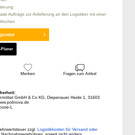
tierung:
rade Aufträge zur Anlieferung an den Logistiker mit einer
6 Wochen
gurator
-Planer
Merken
Fragen zum Artikel
herheit:
stermöbel GmbH & Co KG, Diepenauer Heide 1, 31603
ww.polinova.de
louse-L
Mehrwertsteuer zzgl.
Logistikkosten für Versand oder
. Nachnahmegebühren, soweit nicht anders