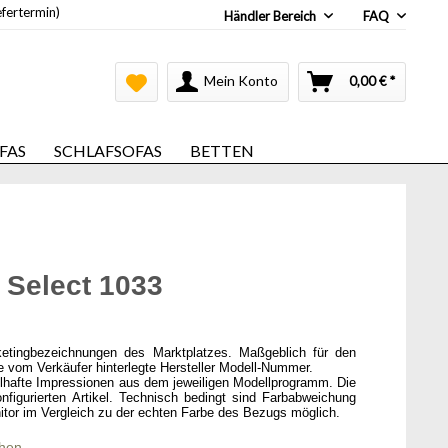
efertermin)
Händler Bereich
FAQ
Mein Konto
0,00 € *
FAS
SCHLAFSOFAS
BETTEN
 Select 1033
ketingbezeichnungen des Marktplatzes. Maßgeblich für den
ie vom Verkäufer hinterlegte Hersteller Modell-Nummer.
elhafte Impressionen aus dem jeweiligen Modellprogramm. Die
onfigurierten Artikel. Technisch bedingt sind Farbabweichung
itor im Vergleich zu der echten Farbe des Bezugs möglich.
chen