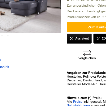
Zur unverbindlichen Orien
Der Lieferant bestätigt ge
Produktionszeit von ca. 
Zum Konfi
Assistent
2D
Vergleichen
e
nshilfe
Angaben zur Produktsic
Hersteller: Polinova Pol
Diepenau, Deutschland, w
Hersteller Modell-Nr.: Tou
Hinweis zum (*) Preis:
Alle
Preise
inkl. gesetzl. 
Selbstabholung
sowie ggf