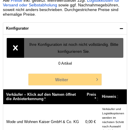
Alle
Preise
inkl. gesetzl. Mehrwertsteuer zzgl.
Logistikkosten für
Versand oder Selbstabholung
sowie ggf. Nachnahmegebühren,
soweit nicht anders beschrieben. Durchgestrichene Preise sind
ehemalige Preise.
Konfigurator
Ihre Konfiguration ist noch nicht vollständig. Bitte
konfigurieren Sie.
0
Artikel
Weiter
Verkäufer – Klick auf den Namen öffnet
Preis
Hinweis
die Anbieterkennung
*
Verkäufer – Klick auf den Namen öffnet
Preis
Hinweis
Verkäufer und
die Anbieterkennung
*
Logistikoptionen
werden im
Mode und Wohnen Kaiser GmbH & Co. KG
0,00 €
nächsten Schritt
nach Auswahl