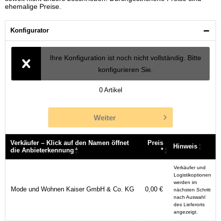
ehemalige Preise.
Konfigurator
Ihre Konfiguration ist noch nicht vollständig. Bitte
konfigurieren Sie.
0
Artikel
Weiter
Verkäufer – Klick auf den Namen öffnet
Preis
Hinweis
die Anbieterkennung
*
Verkäufer – Klick auf den Namen öffnet
Preis
Hinweis
Verkäufer und
die Anbieterkennung
*
Logistikoptionen
werden im
Mode und Wohnen Kaiser GmbH & Co. KG
0,00 €
nächsten Schritt
nach Auswahl
des Lieferorts
angezeigt.