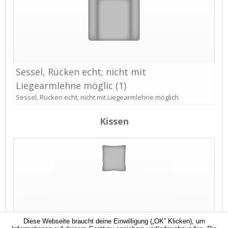
Diese Webseite braucht deine Einwilligung („OK” Klicken), um