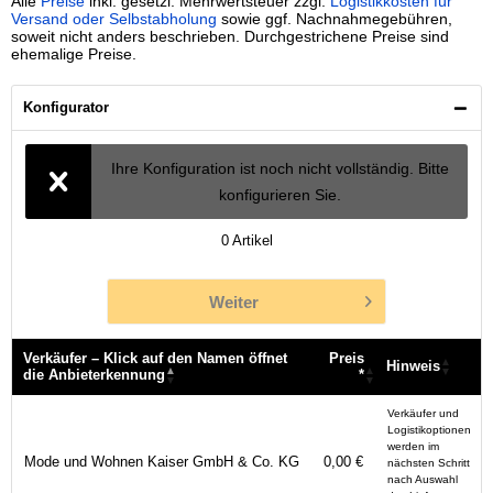
Alle
Preise
inkl. gesetzl. Mehrwertsteuer zzgl.
Logistikkosten für
Versand oder Selbstabholung
sowie ggf. Nachnahmegebühren,
soweit nicht anders beschrieben. Durchgestrichene Preise sind
ehemalige Preise.
Konfigurator
Ihre Konfiguration ist noch nicht vollständig. Bitte
konfigurieren Sie.
0
Artikel
Weiter
Verkäufer – Klick auf den Namen öffnet
Preis
Hinweis
die Anbieterkennung
*
Verkäufer – Klick auf den Namen öffnet
Preis
Hinweis
Verkäufer und
die Anbieterkennung
*
Logistikoptionen
werden im
Mode und Wohnen Kaiser GmbH & Co. KG
0,00 €
nächsten Schritt
nach Auswahl