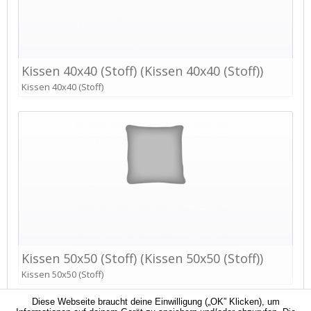
Diese Webseite braucht deine Einwilligung („OK” Klicken), um