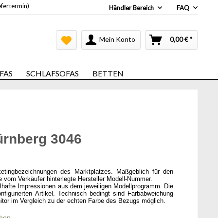
efertermin)
Händler Bereich
FAQ
Mein Konto
0,00 € *
FAS
SCHLAFSOFAS
BETTEN
ürnberg 3046
ketingbezeichnungen des Marktplatzes. Maßgeblich für den
ie vom Verkäufer hinterlegte Hersteller Modell-Nummer.
elhafte Impressionen aus dem jeweiligen Modellprogramm. Die
onfigurierten Artikel. Technisch bedingt sind Farbabweichung
itor im Vergleich zu der echten Farbe des Bezugs möglich.
chen