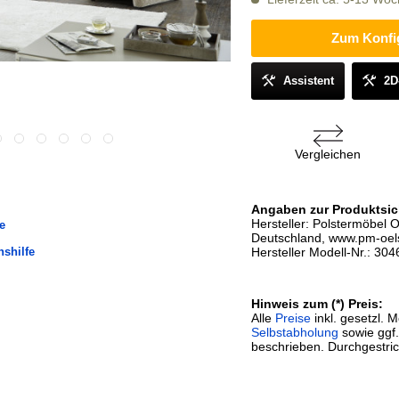
Zum Konfi
Assistent
2D
Vergleichen
Angaben zur Produktsic
Hersteller: Polstermöbel
e
Deutschland, www.pm-oel
nshilfe
Hersteller Modell-Nr.: 304
Hinweis zum (*) Preis:
Alle
Preise
inkl. gesetzl. 
Selbstabholung
sowie ggf
beschrieben. Durchgestric