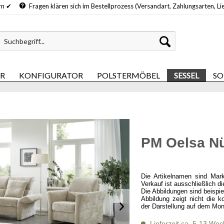
hern ✔
Fragen klären sich im Bestellprozess (Versandart, Zahlungsarten, Li
ER
KONFIGURATOR
POLSTERMÖBEL
SESSEL
SO
PM Oelsa N
Die Artikelnamen sind Mar
Verkauf ist ausschließlich d
Die Abbildungen sind beispi
Abbildung zeigt nicht die k
der Darstellung auf dem Mon
Lieferzeit ca. 5-13 Wo