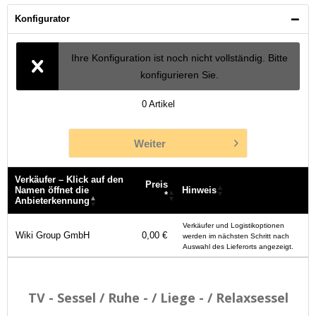
Konfigurator
Ihre Konfiguration ist noch nicht vollständig. Bitte
konfigurieren Sie.
0
Artikel
Weiter
Verkäufer – Klick auf den
Preis
Namen öffnet die
Hinweis
*
Anbieterkennung
Verkäufer – Klick auf den
Preis
Hinweis
Verkäufer und Logistikoptionen
Namen öffnet die
*
Wiki Group GmbH
0,00 €
werden im nächsten Schritt nach
Anbieterkennung
Auswahl des Lieferorts angezeigt.