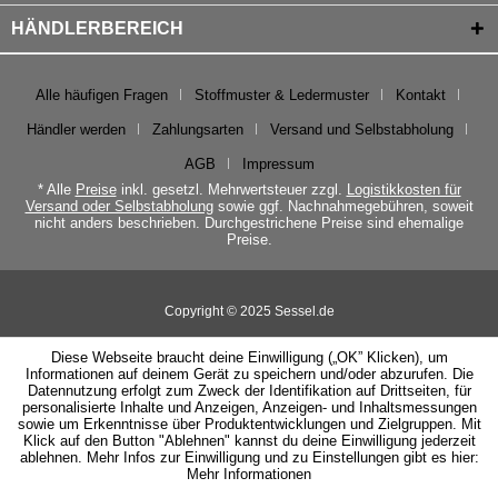
HÄNDLERBEREICH
Alle häufigen Fragen
Stoffmuster & Ledermuster
Kontakt
Händler werden
Zahlungsarten
Versand und Selbstabholung
AGB
Impressum
* Alle
Preise
inkl. gesetzl. Mehrwertsteuer zzgl.
Logistikkosten für
Versand oder Selbstabholung
sowie ggf. Nachnahmegebühren, soweit
nicht anders beschrieben. Durchgestrichene Preise sind ehemalige
Preise.
Copyright © 2025 Sessel.de
Diese Webseite braucht deine Einwilligung („OK” Klicken), um
Informationen auf deinem Gerät zu speichern und/oder abzurufen. Die
Datennutzung erfolgt zum Zweck der Identifikation auf Drittseiten, für
personalisierte Inhalte und Anzeigen, Anzeigen- und Inhaltsmessungen
sowie um Erkenntnisse über Produktentwicklungen und Zielgruppen. Mit
Klick auf den Button "Ablehnen" kannst du deine Einwilligung jederzeit
ablehnen. Mehr Infos zur Einwilligung und zu Einstellungen gibt es hier:
Mehr Informationen