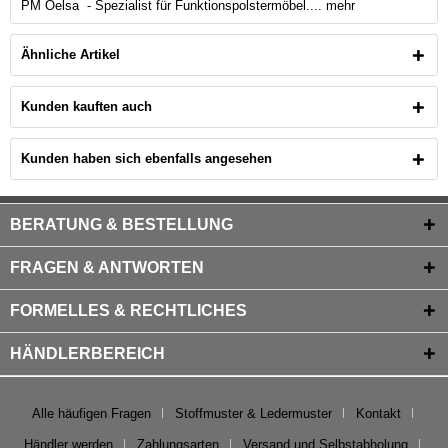
PM Oelsa - Spezialist für Funktionspolstermöbel....
mehr
Ähnliche Artikel
Kunden kauften auch
Kunden haben sich ebenfalls angesehen
BERATUNG & BESTELLUNG
FRAGEN & ANTWORTEN
FORMELLES & RECHTLICHES
HÄNDLERBEREICH
Alle häufigen Fragen
Stoffmuster & Ledermuster
Kontakt
Händler werden
Zahlungsarten
Versand und Selbstabholung