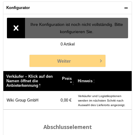
Konfigurator
Ihre Konfiguration ist noch nicht vollständig. Bitte
konfigurieren Sie.
0
Artikel
Weiter
Verkäufer – Klick auf den
Preis
Namen öffnet die
Hinweis
*
Anbieterkennung
Verkäufer – Klick auf den
Preis
Hinweis
Verkäufer und Logistikoptionen
Namen öffnet die
*
Wiki Group GmbH
0,00 €
werden im nächsten Schritt nach
Anbieterkennung
Auswahl des Lieferorts angezeigt.