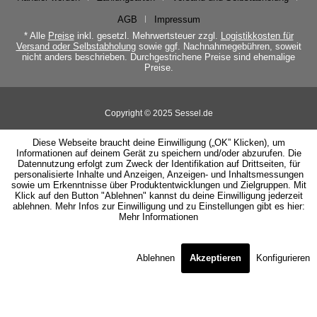
AGB
Impressum
* Alle
Preise
inkl. gesetzl. Mehrwertsteuer zzgl.
Logistikkosten für
Versand oder Selbstabholung
sowie ggf. Nachnahmegebühren, soweit
nicht anders beschrieben. Durchgestrichene Preise sind ehemalige
Preise.
Copyright © 2025 Sessel.de
Diese Webseite braucht deine Einwilligung („OK” Klicken), um
Informationen auf deinem Gerät zu speichern und/oder abzurufen. Die
Datennutzung erfolgt zum Zweck der Identifikation auf Drittseiten, für
personalisierte Inhalte und Anzeigen, Anzeigen- und Inhaltsmessungen
sowie um Erkenntnisse über Produktentwicklungen und Zielgruppen. Mit
Klick auf den Button "Ablehnen" kannst du deine Einwilligung jederzeit
ablehnen. Mehr Infos zur Einwilligung und zu Einstellungen gibt es hier:
Mehr Informationen
Ablehnen
Akzeptieren
Konfigurieren