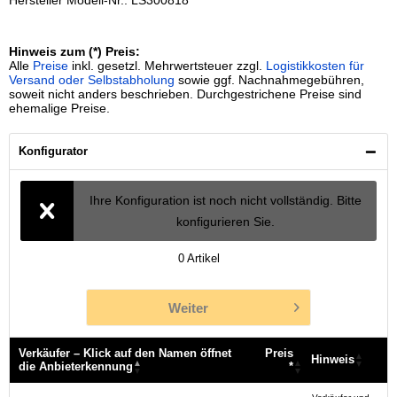
Hersteller Modell-Nr.: LS300818
Hinweis zum (*) Preis:
Alle
Preise
inkl. gesetzl. Mehrwertsteuer zzgl.
Logistikkosten für
Versand oder Selbstabholung
sowie ggf. Nachnahmegebühren,
soweit nicht anders beschrieben. Durchgestrichene Preise sind
ehemalige Preise.
Konfigurator
Ihre Konfiguration ist noch nicht vollständig. Bitte
konfigurieren Sie.
0
Artikel
Weiter
Verkäufer – Klick auf den Namen öffnet
Preis
Hinweis
die Anbieterkennung
*
Verkäufer – Klick auf den Namen öffnet
Preis
Hinweis