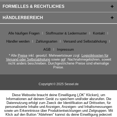
FORMELLES & RECHTLICHES
HÄNDLERBEREICH
Alle häufigen Fragen
Stoffmuster & Ledermuster
Kontakt
Händler werden
Zahlungsarten
Versand und Selbstabholung
AGB
Impressum
* Alle
Preise
inkl. gesetzl. Mehrwertsteuer zzgl.
Logistikkosten für
Versand oder Selbstabholung
sowie ggf. Nachnahmegebühren, soweit
nicht anders beschrieben. Durchgestrichene Preise sind ehemalige
Preise.
Copyright © 2025 Sessel.de
Diese Webseite braucht deine Einwilligung („OK” Klicken), um
Informationen auf deinem Gerät zu speichern und/oder abzurufen. Die
Datennutzung erfolgt zum Zweck der Identifikation auf Drittseiten, für
personalisierte Inhalte und Anzeigen, Anzeigen- und Inhaltsmessungen
sowie um Erkenntnisse über Produktentwicklungen und Zielgruppen. Mit
Klick auf den Button "Ablehnen" kannst du deine Einwilligung jederzeit