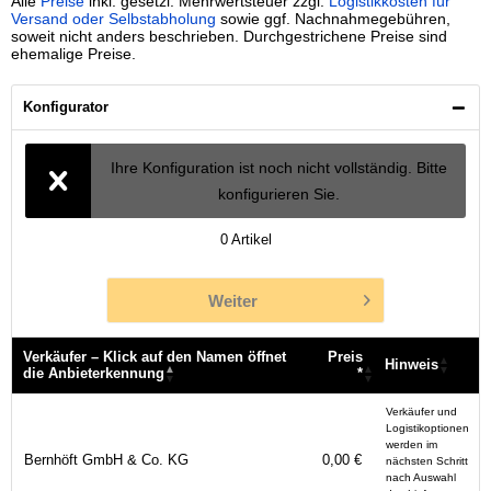
Alle
Preise
inkl. gesetzl. Mehrwertsteuer zzgl.
Logistikkosten für
Versand oder Selbstabholung
sowie ggf. Nachnahmegebühren,
soweit nicht anders beschrieben. Durchgestrichene Preise sind
ehemalige Preise.
Konfigurator
Ihre Konfiguration ist noch nicht vollständig. Bitte
konfigurieren Sie.
0
Artikel
Weiter
Verkäufer – Klick auf den Namen öffnet
Preis
Hinweis
die Anbieterkennung
*
Verkäufer – Klick auf den Namen öffnet
Preis
Hinweis
Verkäufer und
die Anbieterkennung
*
Logistikoptionen
werden im
Bernhöft GmbH & Co. KG
0,00 €
nächsten Schritt
nach Auswahl