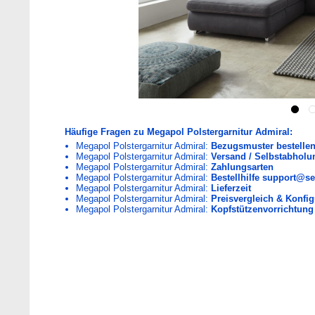
Häufige Fragen zu Megapol Polstergarnitur Admiral:
Megapol Polstergarnitur Admiral:
Bezugsmuster bestelle
Megapol Polstergarnitur Admiral:
Versand / Selbstabholu
Megapol Polstergarnitur Admiral:
Zahlungsarten
Megapol Polstergarnitur Admiral:
Bestellhilfe support@se
Megapol Polstergarnitur Admiral:
Lieferzeit
Megapol Polstergarnitur Admiral:
Preisvergleich & Konfig
Megapol Polstergarnitur Admiral:
Kopfstützenvorrichtung