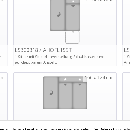
nen auf deinem Gerät zu speichern und/oder abzurufen. Die Datennutzung erf