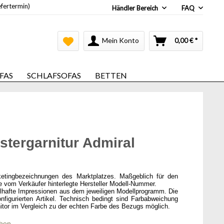
efertermin)
Händler Bereich
FAQ
Mein Konto
0,00 € *
FAS
SCHLAFSOFAS
BETTEN
stergarnitur Admiral
ketingbezeichnungen des Marktplatzes. Maßgeblich für den
ie vom Verkäufer hinterlegte Hersteller Modell-Nummer.
elhafte Impressionen aus dem jeweiligen Modellprogramm. Die
onfigurierten Artikel. Technisch bedingt sind Farbabweichung
itor im Vergleich zu der echten Farbe des Bezugs möglich.
chen