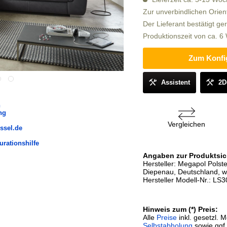
Zur unverbindlichen Orien
Der Lieferant bestätigt ge
Produktionszeit von ca. 
Zum Konfi
Assistent
2D
n
ng
Vergleichen
ssel.de
urationshilfe
Angaben zur Produktsic
Hersteller: Megapol Pols
Diepenau, Deutschland, 
Hersteller Modell-Nr.: LS
Hinweis zum (*) Preis:
Alle
Preise
inkl. gesetzl. 
Selbstabholung
sowie ggf