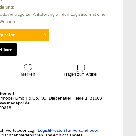
tierung:
rade Aufträge zur Anlieferung an den Logistiker mit einer
6 Wochen
gurator
-Planer
Merken
Fragen zum Artikel
herheit:
termöbel GmbH & Co. KG, Diepenauer Heide 1, 31603
www.megapol.de
300818
Mehrwertsteuer zzgl.
Logistikkosten für Versand oder
. Nachnahmegebühren, soweit nicht anders