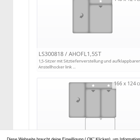
Diese Webseite braucht deine Einwilligung („OK” Klicken), um Informatio