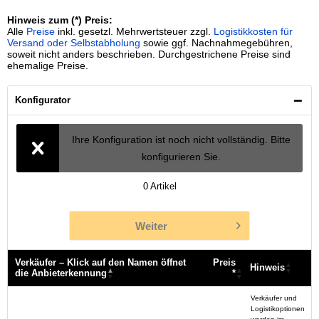
Hinweis zum (*) Preis:
Alle
Preise
inkl. gesetzl. Mehrwertsteuer zzgl.
Logistikkosten für
Versand oder Selbstabholung
sowie ggf. Nachnahmegebühren,
soweit nicht anders beschrieben. Durchgestrichene Preise sind
ehemalige Preise.
Konfigurator
Ihre Konfiguration ist noch nicht vollständig. Bitte
konfigurieren Sie.
0
Artikel
Weiter
Verkäufer – Klick auf den Namen öffnet
Preis
Hinweis
die Anbieterkennung
*
Verkäufer – Klick auf den Namen öffnet
Preis
Hinweis
Verkäufer und
die Anbieterkennung
*
Logistikoptionen