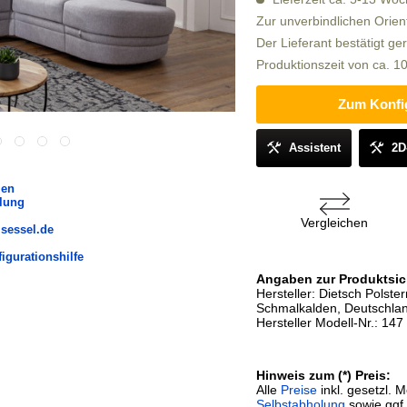
Zur unverbindlichen Orien
Der Lieferant bestätigt ge
Produktionszeit von ca. 
Zum Konfi
Assistent
2D
len
lung
Vergleichen
@sessel.de
igurationshilfe
Angaben zur Produktsic
Hersteller: Dietsch Pols
Schmalkalden, Deutschlan
Hersteller Modell-Nr.: 147
Hinweis zum (*) Preis:
Alle
Preise
inkl. gesetzl. 
Selbstabholung
sowie ggf