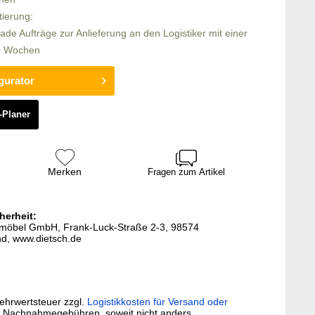
tierung:
rade Aufträge zur Anlieferung an den Logistiker mit einer
10 Wochen
gurator
-Planer
Merken
Fragen zum Artikel
herheit:
termöbel GmbH, Frank-Luck-Straße 2-3, 98574
d, www.dietsch.de
Mehrwertsteuer zzgl.
Logistikkosten für Versand oder
. Nachnahmegebühren, soweit nicht anders