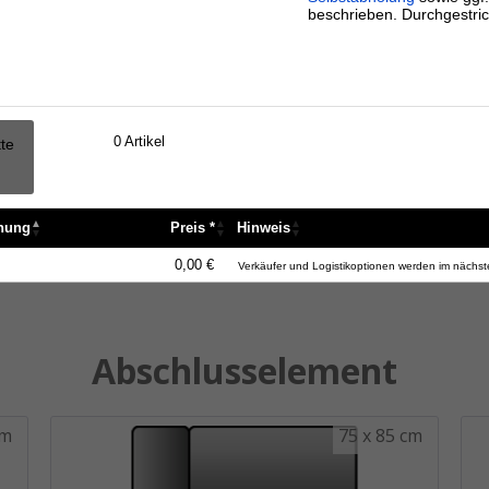
beschrieben. Durchgestric
0
Artikel
tte
nnung
Preis *
Hinweis
nnung
Preis *
Hinweis
0,00 €
Verkäufer und Logistikoptionen werden im nächste