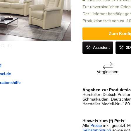
Zur unverbindlichen Orien
Der Lieferant bestätigt ge
Produktionszeit von ca. 
Zum Konfi
Assistent
2D
g
Vergleichen
sel.de
rationshilfe
Angaben zur Produktsic
Hersteller: Dietsch Pols
Schmalkalden, Deutschlan
Hersteller Modell-Nr.: 180
Hinweis zum (*) Preis:
Alle
Preise
inkl. gesetzl. 
Selbstabholung
sowie ggf