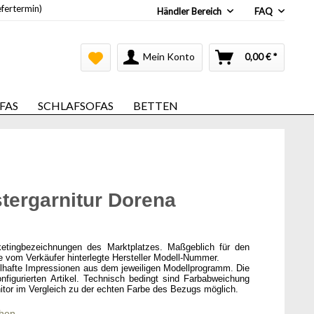
efertermin)
Händler Bereich
FAQ
Mein Konto
0,00 € *
FAS
SCHLAFSOFAS
BETTEN
stergarnitur Dorena
ketingbezeichnungen des Marktplatzes. Maßgeblich für den
ie vom Verkäufer hinterlegte Hersteller Modell-Nummer.
elhafte Impressionen aus dem jeweiligen Modellprogramm. Die
onfigurierten Artikel. Technisch bedingt sind Farbabweichung
itor im Vergleich zu der echten Farbe des Bezugs möglich.
chen