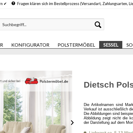
hern ✔
Fragen klären sich im Bestellprozess (Versandart, Zahlungsarten, Li
ER
KONFIGURATOR
POLSTERMÖBEL
SESSEL
SO
Dietsch Pol
Die Artikelnamen sind Mar
Verkauf ist ausschließlich d
Die Abbildungen sind beispi
Abbildung zeigt nicht die k
der Darstellung auf dem Mon
Lieferzeit ca. 5-13 Wo