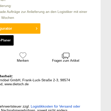
tierung:
rade Aufträge zur Anlieferung an den Logistiker mit einer
10 Wochen
gurator
-Planer
Merken
Fragen zum Artikel
herheit:
termöbel GmbH, Frank-Luck-Straße 2-3, 98574
d, www.dietsch.de
Mehrwertsteuer zzgl.
Logistikkosten für Versand oder
. Nachnahmegebühren, soweit nicht anders