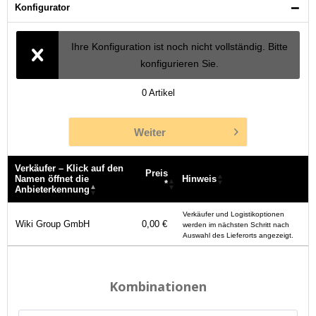
Konfigurator
Ihre Konfiguration ist noch nicht vollständig. Bitte
konfigurieren Sie.
0
Artikel
Weiter
Verkäufer – Klick auf den
Preis
Namen öffnet die
Hinweis
*
Anbieterkennung
Verkäufer – Klick auf den
Preis
Hinweis
Verkäufer und Logistikoptionen
Namen öffnet die
*
Wiki Group GmbH
0,00 €
werden im nächsten Schritt nach
Anbieterkennung
Auswahl des Lieferorts angezeigt.