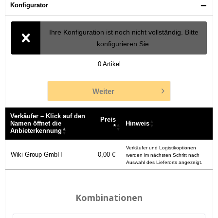
Konfigurator
Ihre Konfiguration ist noch nicht vollständig. Bitte
konfigurieren Sie.
0
Artikel
Weiter
Verkäufer – Klick auf den
Preis
Namen öffnet die
Hinweis
*
Anbieterkennung
Verkäufer – Klick auf den
Preis
Hinweis
Verkäufer und Logistikoptionen
Namen öffnet die
*
Wiki Group GmbH
0,00 €
werden im nächsten Schritt nach
Anbieterkennung
Auswahl des Lieferorts angezeigt.