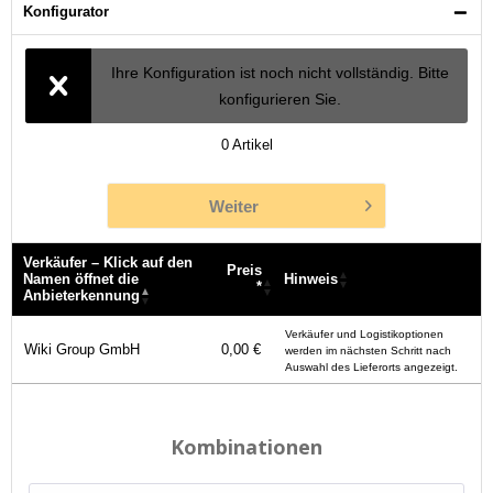
Konfigurator
Ihre Konfiguration ist noch nicht vollständig. Bitte
konfigurieren Sie.
0
Artikel
Weiter
Verkäufer – Klick auf den
Preis
Namen öffnet die
Hinweis
*
Anbieterkennung
Verkäufer – Klick auf den
Preis
Hinweis
Verkäufer und Logistikoptionen
Namen öffnet die
*
Wiki Group GmbH
0,00 €
werden im nächsten Schritt nach
Anbieterkennung
Auswahl des Lieferorts angezeigt.