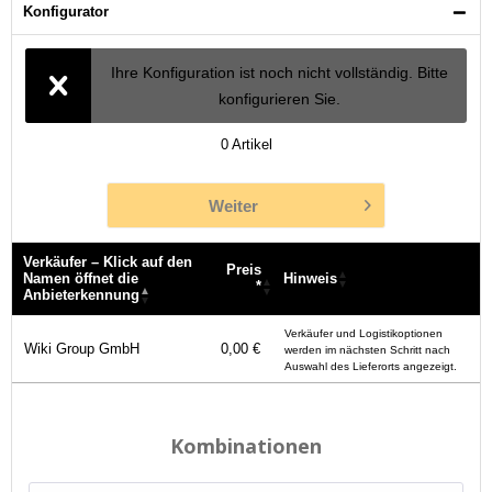
Konfigurator
Ihre Konfiguration ist noch nicht vollständig. Bitte
konfigurieren Sie.
0
Artikel
Weiter
Verkäufer – Klick auf den
Preis
Namen öffnet die
Hinweis
*
Anbieterkennung
Verkäufer – Klick auf den
Preis
Hinweis
Verkäufer und Logistikoptionen
Namen öffnet die
*
Wiki Group GmbH
0,00 €
werden im nächsten Schritt nach
Anbieterkennung
Auswahl des Lieferorts angezeigt.