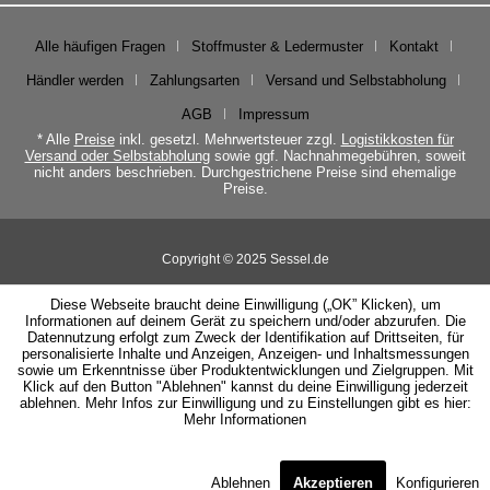
Alle häufigen Fragen
Stoffmuster & Ledermuster
Kontakt
Händler werden
Zahlungsarten
Versand und Selbstabholung
AGB
Impressum
* Alle
Preise
inkl. gesetzl. Mehrwertsteuer zzgl.
Logistikkosten für
Versand oder Selbstabholung
sowie ggf. Nachnahmegebühren, soweit
nicht anders beschrieben. Durchgestrichene Preise sind ehemalige
Preise.
Copyright © 2025 Sessel.de
Diese Webseite braucht deine Einwilligung („OK” Klicken), um
Informationen auf deinem Gerät zu speichern und/oder abzurufen. Die
Datennutzung erfolgt zum Zweck der Identifikation auf Drittseiten, für
personalisierte Inhalte und Anzeigen, Anzeigen- und Inhaltsmessungen
sowie um Erkenntnisse über Produktentwicklungen und Zielgruppen. Mit
Klick auf den Button "Ablehnen" kannst du deine Einwilligung jederzeit
ablehnen. Mehr Infos zur Einwilligung und zu Einstellungen gibt es hier:
Mehr Informationen
Ablehnen
Akzeptieren
Konfigurieren