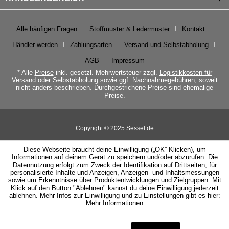
Alle häufigen Fragen
Stoffmuster & Ledermuster
Kontakt
Händler werden
Zahlungsarten
Versand und Selbstabholung
AGB
Impressum
* Alle
Preise
inkl. gesetzl. Mehrwertsteuer zzgl.
Logistikkosten für
Versand oder Selbstabholung
sowie ggf. Nachnahmegebühren, soweit
nicht anders beschrieben. Durchgestrichene Preise sind ehemalige
Preise.
Copyright © 2025 Sessel.de
Diese Webseite braucht deine Einwilligung („OK” Klicken), um
Informationen auf deinem Gerät zu speichern und/oder abzurufen. Die
Datennutzung erfolgt zum Zweck der Identifikation auf Drittseiten, für
personalisierte Inhalte und Anzeigen, Anzeigen- und Inhaltsmessungen
sowie um Erkenntnisse über Produktentwicklungen und Zielgruppen. Mit
Klick auf den Button "Ablehnen" kannst du deine Einwilligung jederzeit
ablehnen. Mehr Infos zur Einwilligung und zu Einstellungen gibt es hier:
Mehr Informationen