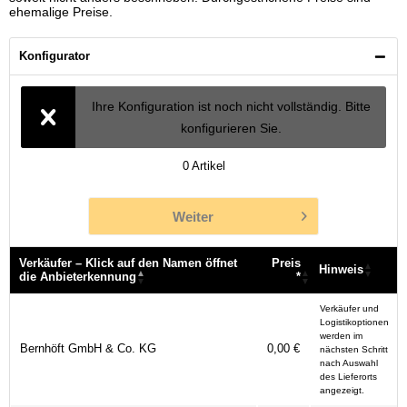
ehemalige Preise.
Konfigurator
Ihre Konfiguration ist noch nicht vollständig. Bitte
konfigurieren Sie.
0
Artikel
Weiter
Verkäufer – Klick auf den Namen öffnet
Preis
Hinweis
die Anbieterkennung
*
Verkäufer – Klick auf den Namen öffnet
Preis
Hinweis
Verkäufer und
die Anbieterkennung
*
Logistikoptionen
werden im
Bernhöft GmbH & Co. KG
0,00 €
nächsten Schritt
nach Auswahl
des Lieferorts
angezeigt.