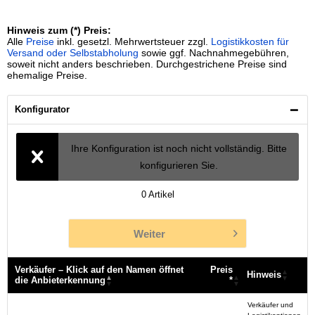
Hinweis zum (*) Preis:
Alle
Preise
inkl. gesetzl. Mehrwertsteuer zzgl.
Logistikkosten für
Versand oder Selbstabholung
sowie ggf. Nachnahmegebühren,
soweit nicht anders beschrieben. Durchgestrichene Preise sind
ehemalige Preise.
Konfigurator
Ihre Konfiguration ist noch nicht vollständig. Bitte
konfigurieren Sie.
0
Artikel
Weiter
Verkäufer – Klick auf den Namen öffnet
Preis
Hinweis
die Anbieterkennung
*
Verkäufer – Klick auf den Namen öffnet
Preis
Hinweis
Verkäufer und
die Anbieterkennung
*