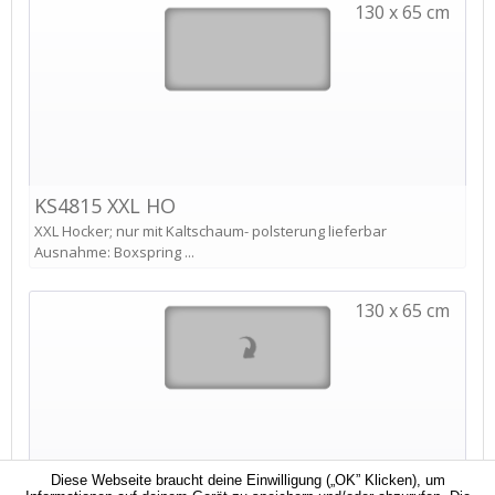
Diese Webseite braucht deine Einwilligung („OK” Klicken), um