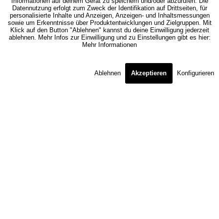
Informationen auf deinem Gerät zu speichern und/oder abzurufen. Die
Datennutzung erfolgt zum Zweck der Identifikation auf Drittseiten, für
personalisierte Inhalte und Anzeigen, Anzeigen- und Inhaltsmessungen
sowie um Erkenntnisse über Produktentwicklungen und Zielgruppen. Mit
Klick auf den Button "Ablehnen" kannst du deine Einwilligung jederzeit
ablehnen. Mehr Infos zur Einwilligung und zu Einstellungen gibt es hier:
Mehr Informationen
Ablehnen
Akzeptieren
Konfigurieren
Farbplaner
Beschreibung
Mit dem Sofa Wohnlandschaft MM-ZE1002 von Zehdenick sind Sie
am Puls der Zeit....
mehr
Ähnliche Artikel
BERATUNG & BESTELLUNG