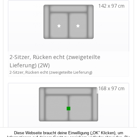
Diese Webseite braucht deine Einwilligung („OK” Klicken), um