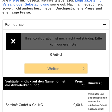
Alle
Preise
inkl. gesetzl. Mehrwertsteuer zzgl.
Logistikkosten für
Versand oder Selbstabholung
sowie ggf. Nachnahmegebühren,
soweit nicht anders beschrieben. Durchgestrichene Preise sind
ehemalige Preise.
Konfigurator
Ihre Konfiguration ist noch nicht vollständig. Bitte
konfigurieren Sie.
0
Artikel
Weiter
Verkäufer – Klick auf den Namen öffnet
Preis
Hinweis
die Anbieterkennung
*
Verkäufer – Klick auf den Namen öffnet
Preis
Hinweis
Verkäufer und
die Anbieterkennung
*
Logistikoptionen
werden im
Bernhöft GmbH & Co. KG
0,00 €
nächsten Schritt
nach Auswahl