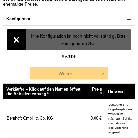
ehemalige Preise.
Konfigurator
Ihre Konfiguration ist noch nicht vollständig. Bitte
konfigurieren Sie.
0
Artikel
Weiter
Verkäufer – Klick auf den Namen öffnet
Preis
Hinweis
die Anbieterkennung
*
Verkäufer – Klick auf den Namen öffnet
Preis
Hinweis
Verkäufer und
die Anbieterkennung
*
Logistikoptionen
werden im
Bernhöft GmbH & Co. KG
0,00 €
nächsten Schritt
nach Auswahl
des Lieferorts
angezeigt.