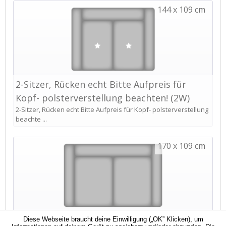
Diese Webseite braucht deine Einwilligung („OK” Klicken), um