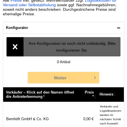
Alle
Preise
inkl. gesetzl. Mehrwertsteuer zzgl.
Logistikkosten für
Versand oder Selbstabholung
sowie ggf. Nachnahmegebühren,
soweit nicht anders beschrieben. Durchgestrichene Preise sind
ehemalige Preise.
Konfigurator
Ihre Konfiguration ist noch nicht vollständig. Bitte
konfigurieren Sie.
0
Artikel
Weiter
Verkäufer – Klick auf den Namen öffnet
Preis
Hinweis
die Anbieterkennung
*
Verkäufer – Klick auf den Namen öffnet
Preis
Hinweis
Verkäufer und
die Anbieterkennung
*
Logistikoptionen
werden im
Bernhöft GmbH & Co. KG
0,00 €
nächsten Schritt
nach Auswahl