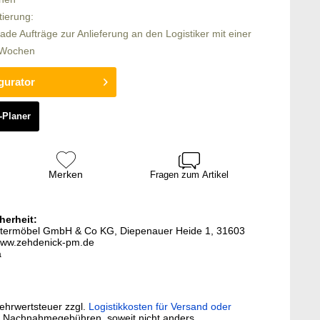
tierung:
rade Aufträge zur Anlieferung an den Logistiker mit einer
6 Wochen
gurator
-Planer
Merken
Fragen zum Artikel
herheit:
lstermöbel GmbH & Co KG, Diepenauer Heide 1, 31603
www.zehdenick-pm.de
a
Mehrwertsteuer zzgl.
Logistikkosten für Versand oder
. Nachnahmegebühren, soweit nicht anders