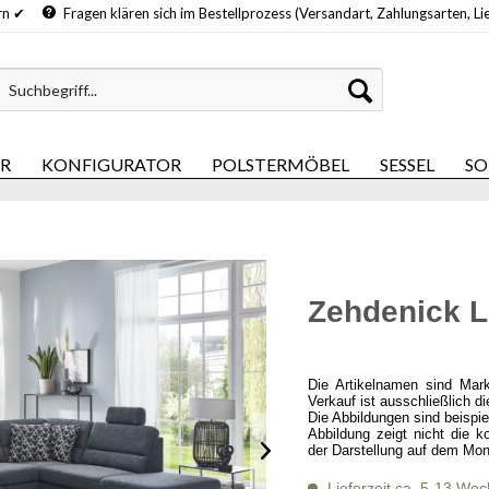
hern ✔
Fragen klären sich im Bestellprozess (Versandart, Zahlungsarten, Li
ER
KONFIGURATOR
POLSTERMÖBEL
SESSEL
SO
Zehdenick 
Die Artikelnamen sind Mar
Verkauf ist ausschließlich d
Die Abbildungen sind beispi
Abbildung zeigt nicht die k
der Darstellung auf dem Mon
Lieferzeit ca. 5-13 Wo