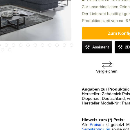
Zur unverbindlichen Orien
Der Lieferant bestätigt ge
Produktionszeit von ca. 
Zum Konfi
Assistent
2D
Vergleichen
Angaben zur Produktsic
Hersteller: Zehdenick Po
Diepenau, Deutschland, 
Hersteller Modell-Nr.: Par
Hinweis zum (*) Preis:
Alle
Preise
inkl. gesetzl. 
Selbstabholung
sowie ggf