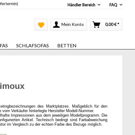
efertermin)
Händler Bereich
FAQ
Mein Konto
0,00 € *
FAS
SCHLAFSOFAS
BETTEN
Limoux
ketingbezeichnungen des Marktplatzes. Maßgeblich für den
ie vom Verkäufer hinterlegte Hersteller Modell-Nummer.
elhafte Impressionen aus dem jeweiligen Modellprogramm. Die
onfigurierten Artikel. Technisch bedingt sind Farbabweichung
itor im Vergleich zu der echten Farbe des Bezugs möglich.
chen