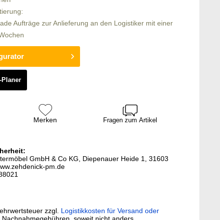
tierung:
rade Aufträge zur Anlieferung an den Logistiker mit einer
6 Wochen
gurator
-Planer
Merken
Fragen zum Artikel
herheit:
lstermöbel GmbH & Co KG, Diepenauer Heide 1, 31603
www.zehdenick-pm.de
788021
Mehrwertsteuer zzgl.
Logistikkosten für Versand oder
. Nachnahmegebühren, soweit nicht anders