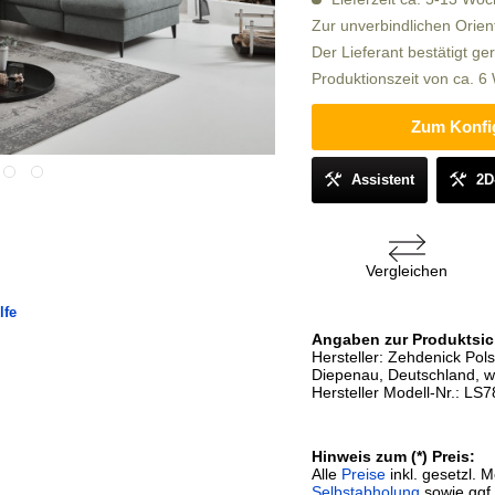
Zur unverbindlichen Orien
Der Lieferant bestätigt ge
Produktionszeit von ca. 
Zum Konfi
Assistent
2D
Vergleichen
lfe
Angaben zur Produktsic
Hersteller: Zehdenick Po
Diepenau, Deutschland, 
Hersteller Modell-Nr.: LS
Hinweis zum (*) Preis:
Alle
Preise
inkl. gesetzl. 
Selbstabholung
sowie ggf