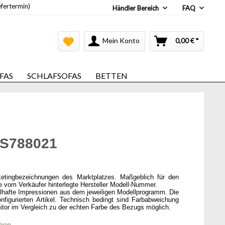
efertermin)
Händler Bereich
FAQ
Mein Konto
0,00 € *
FAS
SCHLAFSOFAS
BETTEN
LS788021
ketingbezeichnungen des Marktplatzes. Maßgeblich für den
ie vom Verkäufer hinterlegte Hersteller Modell-Nummer.
elhafte Impressionen aus dem jeweiligen Modellprogramm. Die
onfigurierten Artikel. Technisch bedingt sind Farbabweichung
itor im Vergleich zu der echten Farbe des Bezugs möglich.
chen