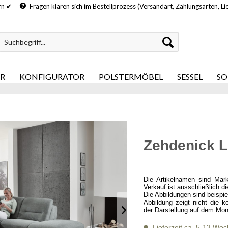
hern ✔
Fragen klären sich im Bestellprozess (Versandart, Zahlungsarten, Li
ER
KONFIGURATOR
POLSTERMÖBEL
SESSEL
SO
Zehdenick 
Die Artikelnamen sind Mar
Verkauf ist ausschließlich d
Die Abbildungen sind beispi
Abbildung zeigt nicht die k
der Darstellung auf dem Mon
Lieferzeit ca. 5-13 Wo