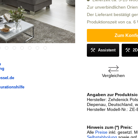
Zur unverbindlichen Orien
Der Lieferant bestätigt ge
Produktionszeit von ca. 
Zum Konfi
Assistent
2D
n
ung
Vergleichen
essel.de
urationshilfe
Angaben zur Produktsic
Hersteller: Zehdenick Po
Diepenau, Deutschland, 
Hersteller Modell-Nr.: Z
Hinweis zum (*) Preis:
Alle
Preise
inkl. gesetzl. 
Selbstabholung
sowie ggf