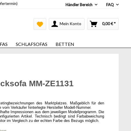
efertermin)
Händler Bereich
FAQ
Mein Konto
0,00 € *
FAS
SCHLAFSOFAS
BETTEN
Ecksofa MM-ZE1131
ketingbezeichnungen des Marktplatzes. Maßgeblich für den
ie vom Verkäufer hinterlegte Hersteller Modell-Nummer.
elhafte Impressionen aus dem jeweiligen Modellprogramm. Die
onfigurierten Artikel. Technisch bedingt sind Farbabweichung
itor im Vergleich zu der echten Farbe des Bezugs möglich.
chen