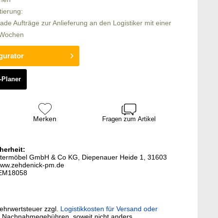
tierung:
rade Aufträge zur Anlieferung an den Logistiker mit einer
6 Wochen
gurator
-Planer
Merken
Fragen zum Artikel
herheit:
lstermöbel GmbH & Co KG, Diepenauer Heide 1, 31603
www.zehdenick-pm.de
E-EM18058
Mehrwertsteuer zzgl.
Logistikkosten für Versand oder
. Nachnahmegebühren, soweit nicht anders