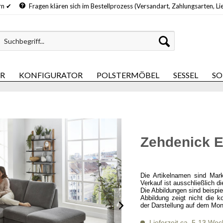
hern ✔
Fragen klären sich im Bestellprozess (Versandart, Zahlungsarten, Li
ER
KONFIGURATOR
POLSTERMÖBEL
SESSEL
SO
Zehdenick 
Die Artikelnamen sind Mar
Verkauf ist ausschließlich d
Die Abbildungen sind beispi
Abbildung zeigt nicht die k
der Darstellung auf dem Mon
Lieferzeit ca. 5-13 Wo