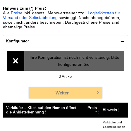
Hinweis zum (*) Preis:
Alle
Preise
inkl. gesetzl. Mehrwertsteuer zzgl.
Logistikkosten für
Versand oder Selbstabholung
sowie ggf. Nachnahmegebühren,
soweit nicht anders beschrieben. Durchgestrichene Preise sind
ehemalige Preise.
Konfigurator
Ihre Konfiguration ist noch nicht vollständig. Bitte
konfigurieren Sie.
0
Artikel
Weiter
Verkäufer – Klick auf den Namen öffnet
Preis
Hinweis
die Anbieterkennung
*
Verkäufer – Klick auf den Namen öffnet
Preis
Hinweis
Verkäufer und
die Anbieterkennung
*
Logistikoptionen