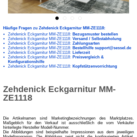
Häufige Fragen zu Zehdenick Eckgarnitur MM-ZE1118:
Zehdenick Eckgarnitur MM-ZE1118:
Bezugsmuster bestellen
Zehdenick Eckgarnitur MM-ZE1118:
Versand / Selbstabholung
Zehdenick Eckgarnitur MM-ZE1118:
Zahlungsarten
Zehdenick Eckgarnitur MM-ZE1118:
Bestellhilfe support@sessel.de
Zehdenick Eckgarnitur MM-ZE1118:
Lieferzeit
Zehdenick Eckgarnitur MM-ZE1118:
Preisvergleich &
Konfigurationshilfe
Zehdenick Eckgarnitur MM-ZE1118:
Kopfstützenvorrichtung
Zehdenick Eckgarnitur MM-
ZE1118
Die Artikelnamen sind Marketingbezeichnungen des Marktplatzes.
Maßgeblich für den Verkauf ist ausschließlich die vom Verkäufer
hinterlegte Hersteller Modell-Nummer.
Die Abbildungen sind beispielhafte Impressionen aus dem jeweiligen
Modellprogramm. Die Abbildung zeigt nicht die konfigurierten Artikel.