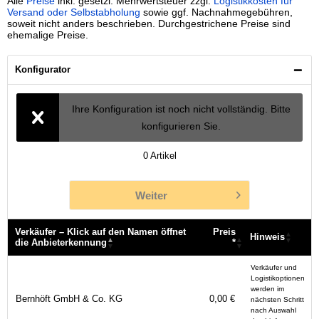
Alle
Preise
inkl. gesetzl. Mehrwertsteuer zzgl.
Logistikkosten für
Versand oder Selbstabholung
sowie ggf. Nachnahmegebühren,
soweit nicht anders beschrieben. Durchgestrichene Preise sind
ehemalige Preise.
Konfigurator
Ihre Konfiguration ist noch nicht vollständig. Bitte
konfigurieren Sie.
0
Artikel
Weiter
Verkäufer – Klick auf den Namen öffnet
Preis
Hinweis
die Anbieterkennung
*
Verkäufer – Klick auf den Namen öffnet
Preis
Hinweis
Verkäufer und
die Anbieterkennung
*
Logistikoptionen
werden im
Bernhöft GmbH & Co. KG
0,00 €
nächsten Schritt
nach Auswahl