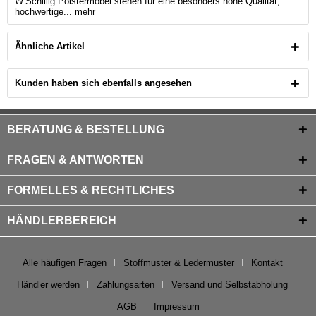
W.Schillig Polstermöbel stehen für eine besonders hohe Qualität,
hochwertige...
mehr
Ähnliche Artikel
Kunden haben sich ebenfalls angesehen
BERATUNG & BESTELLUNG
FRAGEN & ANTWORTEN
FORMELLES & RECHTLICHES
HÄNDLERBEREICH
Alle häufigen Fragen
Stoffmuster & Ledermuster
Kontakt
Händler werden
Zahlungsarten
Versand und Selbstabholung
AGB
Impressum