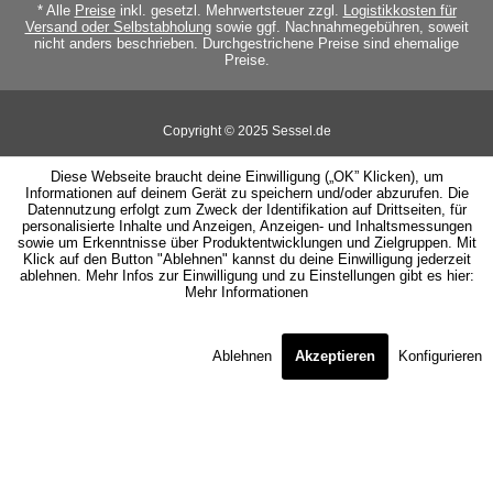
* Alle
Preise
inkl. gesetzl. Mehrwertsteuer zzgl.
Logistikkosten für
Versand oder Selbstabholung
sowie ggf. Nachnahmegebühren, soweit
nicht anders beschrieben. Durchgestrichene Preise sind ehemalige
Preise.
Copyright © 2025 Sessel.de
Diese Webseite braucht deine Einwilligung („OK” Klicken), um
Informationen auf deinem Gerät zu speichern und/oder abzurufen. Die
Datennutzung erfolgt zum Zweck der Identifikation auf Drittseiten, für
personalisierte Inhalte und Anzeigen, Anzeigen- und Inhaltsmessungen
sowie um Erkenntnisse über Produktentwicklungen und Zielgruppen. Mit
Klick auf den Button "Ablehnen" kannst du deine Einwilligung jederzeit
ablehnen. Mehr Infos zur Einwilligung und zu Einstellungen gibt es hier:
Mehr Informationen
Ablehnen
Akzeptieren
Konfigurieren