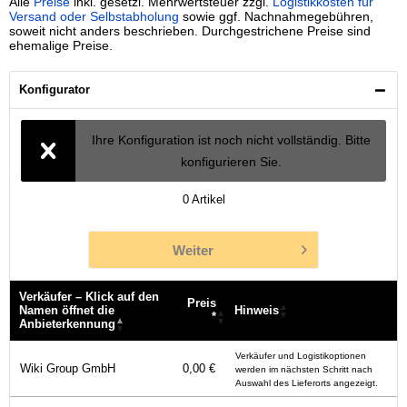
Alle
Preise
inkl. gesetzl. Mehrwertsteuer zzgl.
Logistikkosten für
Versand oder Selbstabholung
sowie ggf. Nachnahmegebühren,
soweit nicht anders beschrieben. Durchgestrichene Preise sind
ehemalige Preise.
Konfigurator
Ihre Konfiguration ist noch nicht vollständig. Bitte
konfigurieren Sie.
0
Artikel
Weiter
Verkäufer – Klick auf den
Preis
Namen öffnet die
Hinweis
*
Anbieterkennung
Verkäufer – Klick auf den
Preis
Hinweis
Verkäufer und Logistikoptionen
Namen öffnet die
*
Wiki Group GmbH
0,00 €
werden im nächsten Schritt nach
Anbieterkennung
Auswahl des Lieferorts angezeigt.