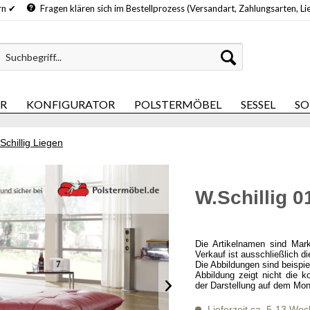
hern ✔
Fragen klären sich im Bestellprozess (Versandart, Zahlungsarten, Li
ER
KONFIGURATOR
POLSTERMÖBEL
SESSEL
SO
Schillig Liegen
W.Schillig 
Die Artikelnamen sind Mar
Verkauf ist ausschließlich d
Die Abbildungen sind beispi
Abbildung zeigt nicht die k
der Darstellung auf dem Mon
Lieferzeit ca. 5-13 Wo