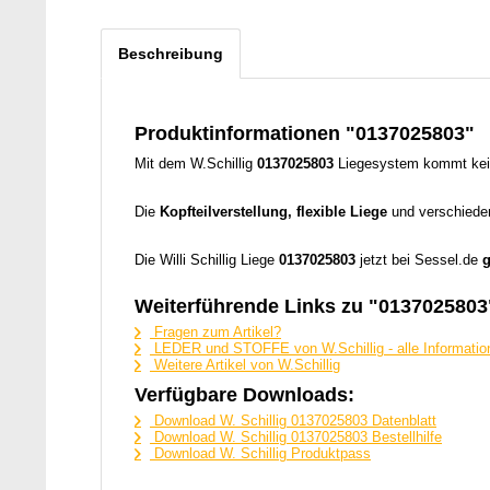
Beschreibung
Produktinformationen "0137025803"
Mit dem W.Schillig
0137025803
Liegesystem kommt keine
Die
Kopfteilverstellung, flexible Liege
und verschied
Die Willi Schillig Liege
0137025803
jetzt bei Sessel.de
g
Weiterführende Links zu "0137025803
Fragen zum Artikel?
LEDER und STOFFE von W.Schillig - alle Informatio
Weitere Artikel von W.Schillig
Verfügbare Downloads:
Download W. Schillig 0137025803 Datenblatt
Download W. Schillig 0137025803 Bestellhilfe
Download W. Schillig Produktpass