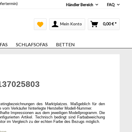
efertermin)
Händler Bereich
FAQ
Mein Konto
0,00 € *
FAS
SCHLAFSOFAS
BETTEN
0137025803
ketingbezeichnungen des Marktplatzes. Maßgeblich für den
ie vom Verkäufer hinterlegte Hersteller Modell-Nummer.
elhafte Impressionen aus dem jeweiligen Modellprogramm. Die
onfigurierten Artikel. Technisch bedingt sind Farbabweichung
itor im Vergleich zu der echten Farbe des Bezugs möglich.
chen