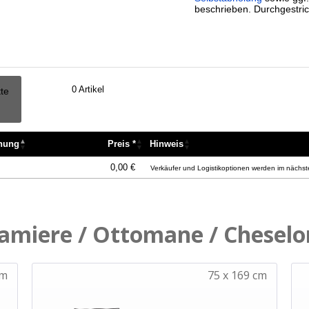
beschrieben. Durchgestric
0
Artikel
tte
nnung
Preis *
Hinweis
nnung
Preis *
Hinweis
0,00 €
Verkäufer und Logistikoptionen werden im nächste