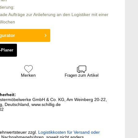
tierung:
rade Aufträge zur Anlieferung an den Logistiker mit einer
7 Wochen
gurator
-Planer
Merken
Fragen zum Artikel
herheit:
g Polstermöbelwerke GmbH & Co. KG, Am Weinberg 20-22,
, Deutschland, www.schillig.de
02
Mehrwertsteuer zzgl.
Logistikkosten für Versand oder
. Nachnahmegebühren, soweit nicht anders