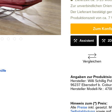
Zur unverbindlichen Orien
Der Lieferant bestätigt ge
Produktionszeit von ca. 
Zum Konfi
Assistent
2D
Vergleichen
ilfe
Angaben zur Produktsic
Hersteller: Willi Schilli
96237 Ebersdorf b. Coburg
Hersteller Modell-Nr.: 470
Hinweis zum (*) Preis:
Alle
Preise
inkl. gesetzl. 
Selbstabholung
sowie ggf