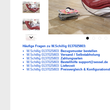
Häufige Fragen zu W.Schillig 0137025803:
W.Schillig 0137025803:
Bezugsmuster bestellen
W.Schillig 0137025803:
Versand / Selbstabholung
W.Schillig 0137025803:
Zahlungsarten
W.Schillig 0137025803:
Bestellhilfe support@sessel.de
W.Schillig 0137025803:
Lieferzeit
W.Schillig 0137025803:
Preisvergleich & Konfigurationsh