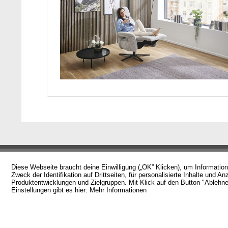
Diese Webseite braucht deine Einwilligung („OK” Klicken), um Informatio
BERATUNG & BESTELLUNG
FRAGEN &
Zweck der Identifikation auf Drittseiten, für personalisierte Inhalte un
Produktentwicklungen und Zielgruppen. Mit Klick auf den Button "Ablehnen
Stoffmuster & Ledermuster
Alle häufige
Einstellungen gibt es hier:
Mehr Informationen
Kontakt
Zahlungsart
Versand und