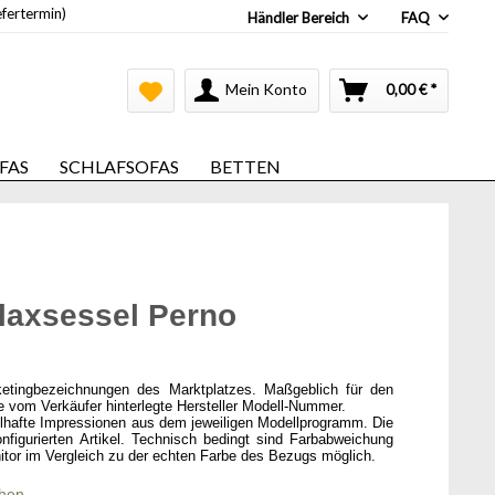
efertermin)
Händler Bereich
FAQ
Mein Konto
0,00 € *
FAS
SCHLAFSOFAS
BETTEN
elaxsessel Perno
ketingbezeichnungen des Marktplatzes. Maßgeblich für den
ie vom Verkäufer hinterlegte Hersteller Modell-Nummer.
elhafte Impressionen aus dem jeweiligen Modellprogramm. Die
onfigurierten Artikel. Technisch bedingt sind Farbabweichung
itor im Vergleich zu der echten Farbe des Bezugs möglich.
chen