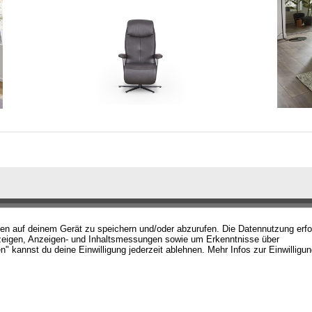
nen auf deinem Gerät zu speichern und/oder abzurufen. Die Datennutzung erf
 ANTWORTEN
FORMELLES & RECHTLICH
d Anzeigen, Anzeigen- und Inhaltsmessungen sowie um Erkenntnisse über
" kannst du deine Einwilligung jederzeit ablehnen. Mehr Infos zur Einwilligu
n Fragen
Vertrag widerrufen
en
Cookie-Einstellungen
 Selbstabholung
AGB
Datenschutzerklärung