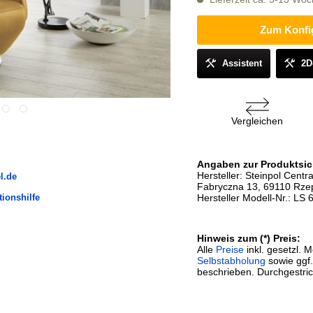
Zum Konfi
Assistent
2D
Vergleichen
Angaben zur Produktsic
Hersteller: Steinpol Centra
l.de
Fabryczna 13, 69110 Rzep
tionshilfe
Hersteller Modell-Nr.: LS 
Hinweis zum (*) Preis:
Alle
Preise
inkl. gesetzl. 
Selbstabholung
sowie ggf
beschrieben. Durchgestric