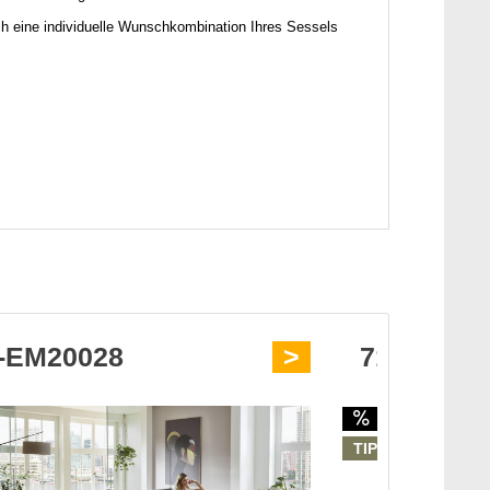
ich eine individuelle Wunschkombination Ihres Sessels
-EM20028
>
7150 LA
TIPP!