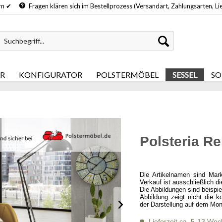
hern ✔
Fragen klären sich im Bestellprozess (Versandart, Zahlungsarten, Li
ER
KONFIGURATOR
POLSTERMÖBEL
SESSEL
SO
Polsteria R
Die Artikelnamen sind Mar
Verkauf ist ausschließlich d
Die Abbildungen sind beispi
Abbildung zeigt nicht die k
der Darstellung auf dem Mon
Lieferzeit ca. 5-13 Wo