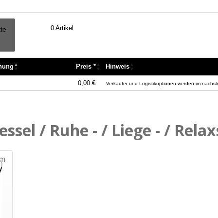
0
Artikel
tte
nnung
Preis *
Hinweis
nnung
Preis *
Hinweis
0,00 €
Verkäufer und Logistikoptionen werden im nächste