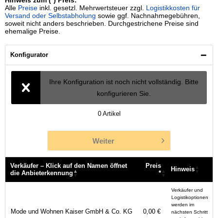
Hinweis zum (*) Preis:
Alle
Preise
inkl. gesetzl. Mehrwertsteuer zzgl.
Logistikkosten für
Versand oder Selbstabholung
sowie ggf. Nachnahmegebühren,
soweit nicht anders beschrieben. Durchgestrichene Preise sind
ehemalige Preise.
Konfigurator
Ihre Konfiguration ist noch nicht vollständig. Bitte
konfigurieren Sie.
0
Artikel
Weiter
Verkäufer – Klick auf den Namen öffnet
Preis
Hinweis
die Anbieterkennung
*
Verkäufer – Klick auf den Namen öffnet
Preis
Hinweis
Verkäufer und
die Anbieterkennung
*
Logistikoptionen
werden im
Mode und Wohnen Kaiser GmbH & Co. KG
0,00 €
nächsten Schritt