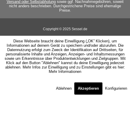
Versand oder Selbstabholung
sowie ggf. Nachnahmegebühren, soweit
nicht anders beschrieben. Durchgestrichene Preise sind ehemalige
Preise.
Copyright © 2025 Sessel.de
Diese Webseite braucht deine Einwilligung („OK” Klicken), um
Informationen auf deinem Gerät zu speichern und/oder abzurufen. Die
Datennutzung erfolgt zum Zweck der Identifikation auf Drittseiten, für
personalisierte Inhalte und Anzeigen, Anzeigen- und Inhaltsmessungen
sowie um Erkenntnisse über Produktentwicklungen und Zielgruppen. Mit
Klick auf den Button "Ablehnen" kannst du deine Einwilligung jederzeit
ablehnen. Mehr Infos zur Einwilligung und zu Einstellungen gibt es hier:
Mehr Informationen
Ablehnen
Akzeptieren
Konfigurieren