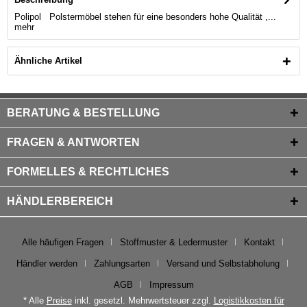
Polipol Polstermöbel stehen für eine besonders hohe Qualität ,...
mehr
Ähnliche Artikel
BERATUNG & BESTELLUNG
FRAGEN & ANTWORTEN
FORMELLES & RECHTLICHES
HÄNDLERBEREICH
Alle häufigen Fragen
Stoffmuster & Ledermuster
Kontakt
Händler werden
Zahlungsarten
Versand und Selbstabholung
AGB
Impressum
* Alle
Preise
inkl. gesetzl. Mehrwertsteuer zzgl.
Logistikkosten für