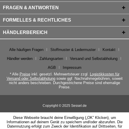
FRAGEN & ANTWORTEN
FORMELLES & RECHTLICHES
HÄNDLERBEREICH
Alle häufigen Fragen
Stoffmuster & Ledermuster
Kontakt
Händler werden
Zahlungsarten
Versand und Selbstabholung
AGB
Impressum
* Alle
Preise
inkl. gesetzl. Mehrwertsteuer zzgl.
Logistikkosten für
Versand oder Selbstabholung
sowie ggf. Nachnahmegebühren, soweit
nicht anders beschrieben. Durchgestrichene Preise sind ehemalige
Preise.
Copyright © 2025 Sessel.de
Diese Webseite braucht deine Einwilligung („OK” Klicken), um
Informationen auf deinem Gerät zu speichern und/oder abzurufen. Die
Datennutzung erfolgt zum Zweck der Identifikation auf Drittseiten, für