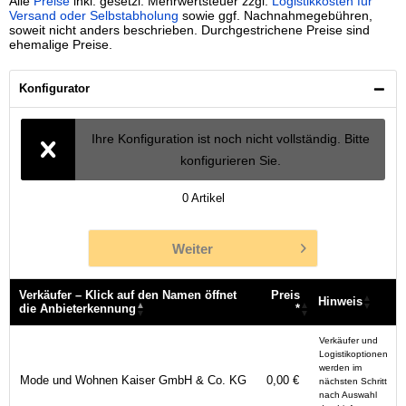
Alle
Preise
inkl. gesetzl. Mehrwertsteuer zzgl.
Logistikkosten für
Versand oder Selbstabholung
sowie ggf. Nachnahmegebühren,
soweit nicht anders beschrieben. Durchgestrichene Preise sind
ehemalige Preise.
Konfigurator
Ihre Konfiguration ist noch nicht vollständig. Bitte
konfigurieren Sie.
0
Artikel
Weiter
Verkäufer – Klick auf den Namen öffnet
Preis
Hinweis
die Anbieterkennung
*
Verkäufer – Klick auf den Namen öffnet
Preis
Hinweis
Verkäufer und
die Anbieterkennung
*
Logistikoptionen
werden im
Mode und Wohnen Kaiser GmbH & Co. KG
0,00 €
nächsten Schritt
nach Auswahl