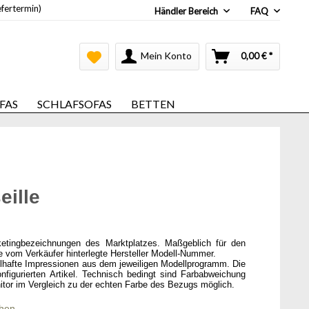
efertermin)
Händler Bereich
FAQ
Mein Konto
0,00 € *
FAS
SCHLAFSOFAS
BETTEN
eille
ketingbezeichnungen des Marktplatzes. Maßgeblich für den
ie vom Verkäufer hinterlegte Hersteller Modell-Nummer.
elhafte Impressionen aus dem jeweiligen Modellprogramm. Die
onfigurierten Artikel. Technisch bedingt sind Farbabweichung
itor im Vergleich zu der echten Farbe des Bezugs möglich.
chen