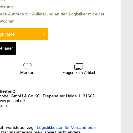
tierung:
rade Aufträge zur Anlieferung an den Logistiker mit einer
6 Wochen
gurator
-Planer
Merken
Fragen zum Artikel
herheit:
termöbel GmbH & Co KG, Diepenauer Heide 1, 31603
ww.polipol.de
eille
Mehrwertsteuer zzgl.
Logistikkosten für Versand oder
. Nachnahmegebühren, soweit nicht anders