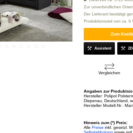
Zur unverbindlichen Orien
Der Lieferant bestätigt ge
Produktionszeit von ca. 
Zum Konfi
Assistent
2D
Vergleichen
Angaben zur Produktsic
Hersteller: Polipol Pols
Diepenau, Deutschland, w
Hersteller Modell-Nr.: Mars
Hinweis zum (*) Preis:
Alle
Preise
inkl. gesetzl. 
Selbstabholung
sowie ggf