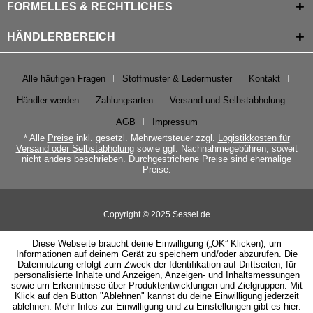
FORMELLES & RECHTLICHES
HÄNDLERBEREICH
Alle häufigen Fragen
Stoffmuster & Ledermuster
Kontakt
Händler werden
Zahlungsarten
Versand und Selbstabholung
AGB
Impressum
* Alle
Preise
inkl. gesetzl. Mehrwertsteuer zzgl.
Logistikkosten für
Versand oder Selbstabholung
sowie ggf. Nachnahmegebühren, soweit
nicht anders beschrieben. Durchgestrichene Preise sind ehemalige
Preise.
Copyright © 2025 Sessel.de
Diese Webseite braucht deine Einwilligung („OK” Klicken), um
Informationen auf deinem Gerät zu speichern und/oder abzurufen. Die
Datennutzung erfolgt zum Zweck der Identifikation auf Drittseiten, für
personalisierte Inhalte und Anzeigen, Anzeigen- und Inhaltsmessungen
sowie um Erkenntnisse über Produktentwicklungen und Zielgruppen. Mit
Klick auf den Button "Ablehnen" kannst du deine Einwilligung jederzeit
ablehnen. Mehr Infos zur Einwilligung und zu Einstellungen gibt es hier: