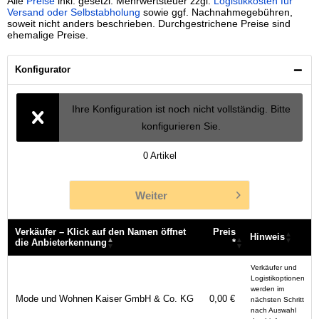
Alle
Preise
inkl. gesetzl. Mehrwertsteuer zzgl.
Logistikkosten für
Versand oder Selbstabholung
sowie ggf. Nachnahmegebühren,
soweit nicht anders beschrieben. Durchgestrichene Preise sind
ehemalige Preise.
Konfigurator
Ihre Konfiguration ist noch nicht vollständig. Bitte
konfigurieren Sie.
0
Artikel
Weiter
Verkäufer – Klick auf den Namen öffnet
Preis
Hinweis
die Anbieterkennung
*
Verkäufer – Klick auf den Namen öffnet
Preis
Hinweis
Verkäufer und
die Anbieterkennung
*
Logistikoptionen
werden im
Mode und Wohnen Kaiser GmbH & Co. KG
0,00 €
nächsten Schritt
nach Auswahl