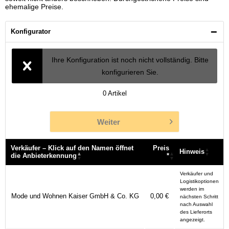
ehemalige Preise.
Konfigurator
Ihre Konfiguration ist noch nicht vollständig. Bitte
konfigurieren Sie.
0
Artikel
Weiter
Verkäufer – Klick auf den Namen öffnet
Preis
Hinweis
die Anbieterkennung
*
Verkäufer – Klick auf den Namen öffnet
Preis
Hinweis
Verkäufer und
die Anbieterkennung
*
Logistikoptionen
werden im
Mode und Wohnen Kaiser GmbH & Co. KG
0,00 €
nächsten Schritt
nach Auswahl
des Lieferorts
angezeigt.