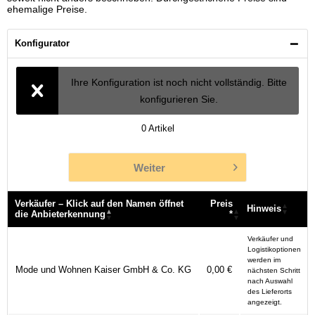
ehemalige Preise.
Konfigurator
Ihre Konfiguration ist noch nicht vollständig. Bitte
konfigurieren Sie.
0
Artikel
Weiter
Verkäufer – Klick auf den Namen öffnet
Preis
Hinweis
die Anbieterkennung
*
Verkäufer – Klick auf den Namen öffnet
Preis
Hinweis
Verkäufer und
die Anbieterkennung
*
Logistikoptionen
werden im
Mode und Wohnen Kaiser GmbH & Co. KG
0,00 €
nächsten Schritt
nach Auswahl
des Lieferorts
angezeigt.