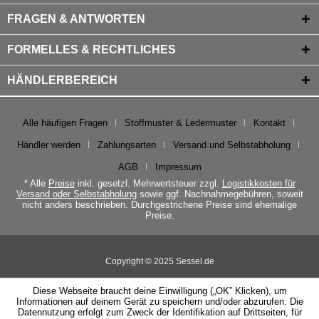
FRAGEN & ANTWORTEN
FORMELLES & RECHTLICHES
HÄNDLERBEREICH
Alle häufigen Fragen
Stoffmuster & Ledermuster
Kontakt
Händler werden
Zahlungsarten
Versand und Selbstabholung
AGB
Impressum
* Alle
Preise
inkl. gesetzl. Mehrwertsteuer zzgl.
Logistikkosten für
Versand oder Selbstabholung
sowie ggf. Nachnahmegebühren, soweit
nicht anders beschrieben. Durchgestrichene Preise sind ehemalige
Preise.
Copyright © 2025 Sessel.de
Diese Webseite braucht deine Einwilligung („OK” Klicken), um
Informationen auf deinem Gerät zu speichern und/oder abzurufen. Die
Datennutzung erfolgt zum Zweck der Identifikation auf Drittseiten, für