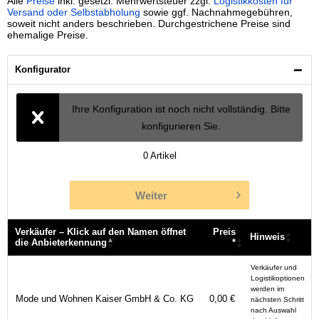
Alle
Preise
inkl. gesetzl. Mehrwertsteuer zzgl.
Logistikkosten für
Versand oder Selbstabholung
sowie ggf. Nachnahmegebühren,
soweit nicht anders beschrieben. Durchgestrichene Preise sind
ehemalige Preise.
Konfigurator
Ihre Konfiguration ist noch nicht vollständig. Bitte
konfigurieren Sie.
0
Artikel
Weiter
Verkäufer – Klick auf den Namen öffnet
Preis
Hinweis
die Anbieterkennung
*
Verkäufer – Klick auf den Namen öffnet
Preis
Hinweis
Verkäufer und
die Anbieterkennung
*
Logistikoptionen
werden im
Mode und Wohnen Kaiser GmbH & Co. KG
0,00 €
nächsten Schritt
nach Auswahl