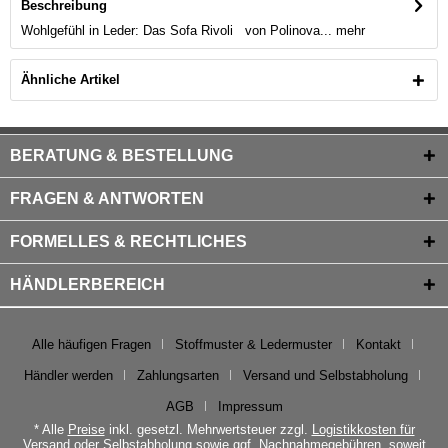
Beschreibung
Wohlgefühl in Leder: Das Sofa Rivoli von Polinova...
mehr
Ähnliche Artikel
BERATUNG & BESTELLUNG
FRAGEN & ANTWORTEN
FORMELLES & RECHTLICHES
HÄNDLERBEREICH
Alle häufigen Fragen
Stoffmuster & Ledermuster
Kontakt
Händler werden
Zahlungsarten
Versand und Selbstabholung
AGB
Impressum
* Alle
Preise
inkl. gesetzl. Mehrwertsteuer zzgl.
Logistikkosten für
Versand oder Selbstabholung
sowie ggf. Nachnahmegebühren, soweit